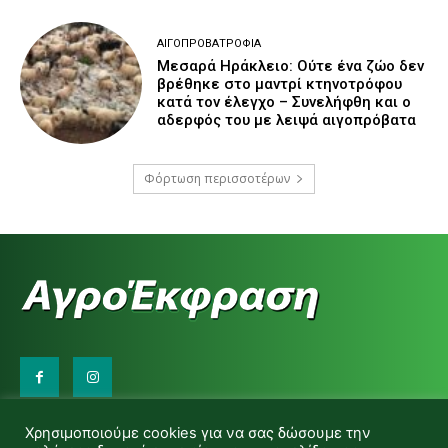
ΑΙΓΟΠΡΟΒΑΤΡΟΦΊΑ
Μεσαρά Ηράκλειο: Ούτε ένα ζώο δεν
βρέθηκε στο μαντρί κτηνοτρόφου
κατά τον έλεγχο – Συνελήφθη και ο
αδερφός του με λειψά αιγοπρόβατα
Φόρτωση περισσοτέρων
Επικοινωνήστε μαζί μας:
Χρησιμοποιούμε cookies για να σας δώσουμε την
d.makas@yahoo.gr