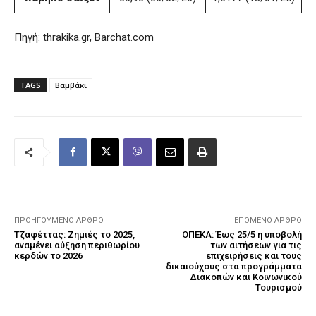
Πηγή: thrakika.gr, Barchat.com
TAGS
Βαμβάκι
ΠΡΟΗΓΟΎΜΕΝΟ ΆΡΘΡΟ
ΕΠΌΜΕΝΟ ΆΡΘΡΟ
Τζαφέττας: Ζημιές το 2025,
ΟΠΕΚΑ: Έως 25/5 η υποβολή
αναμένει αύξηση περιθωρίου
των αιτήσεων για τις
κερδών το 2026
επιχειρήσεις και τους
δικαιούχους στα προγράμματα
Διακοπών και Κοινωνικού
Τουρισμού