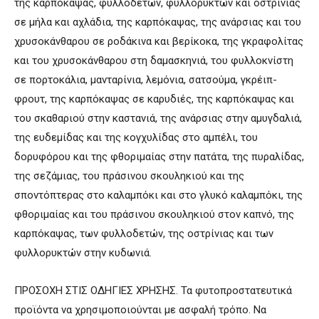
της καρπόκαψας, φυλλοδετών, φυλλορυκτών και οστρίνιας
σε μήλα και αχλάδια, της καρπόκαψας, της ανάρσιας και του
χρυσοκάνθαρου σε ροδάκινα και βερίκοκα, της γκραφολίτας
και του χρυσοκάνθαρου στη δαμασκηνιά, του φυλλοκνίστη
σε πορτοκάλια, μανταρίνια, λεμόνια, σατσούμα, γκρέιπ-
φρουτ, της καρπόκαψας σε καρυδιές, της καρπόκαψας και
του σκαθαριού στην καστανιά, της ανάρσιας στην αμυγδαλιά,
της ευδεμίδας και της κογχυλίδας στο αμπέλι, του
δορυφόρου και της φθοριμαίας στην πατάτα, της πυραλίδας,
της σεζάμιας, του πράσινου σκουληκιού και της
σποντόπτερας στο καλαμπόκι και στο γλυκό καλαμπόκι, της
φθοριμαίας και του πράσινου σκουληκιού στον καπνό, της
καρπόκαψας, των φυλλοδετών, της οστρίνιας και των
φυλλορυκτών στην κυδωνιά.
ΠΡΟΣΟΧΗ ΣΤΙΣ ΟΔΗΓΙΕΣ ΧΡΗΣHΣ. Τα φυτοπροστατευτικά
προϊόντα να χρησιμοποιούνται με ασφαλή τρόπο. Να