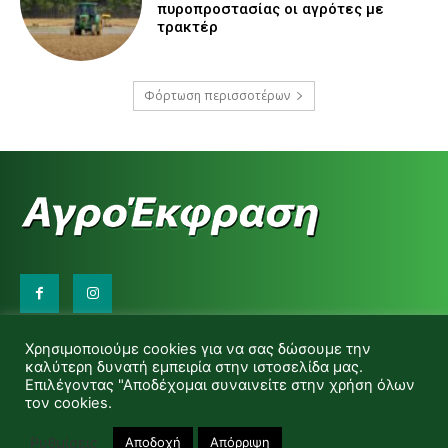
πυροπροστασίας οι αγρότες με
τρακτέρ
Φόρτωση περισσοτέρων
Επικοινωνήστε μαζί μας:
Χρησιμοποιούμε cookies για να σας δώσουμε την
d.makas@yahoo.gr
καλύτερη δυνατή εμπειρία στην ιστοσελίδα μας.
info@agrofitro.gr
Επιλέγοντας "Αποδέχομαι συναινείτε στην χρήση όλων
Μακάς Ντίνος
τον cookies.
Ρυθμίσεις
Αποδοχή
Απόρριψη