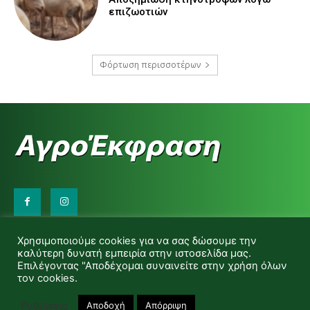
επιζωοτιών
Φόρτωση περισσοτέρων
Επικοινωνήστε μαζί μας:
Χρησιμοποιούμε cookies για να σας δώσουμε την
d.makas@yahoo.gr
καλύτερη δυνατή εμπειρία στην ιστοσελίδα μας.
info@agrofitro.gr
Επιλέγοντας "Αποδέχομαι συναινείτε στην χρήση όλων
Μακάς Ντίνος
τον cookies.
Ρυθμίσεις
Αποδοχή
Απόρριψη