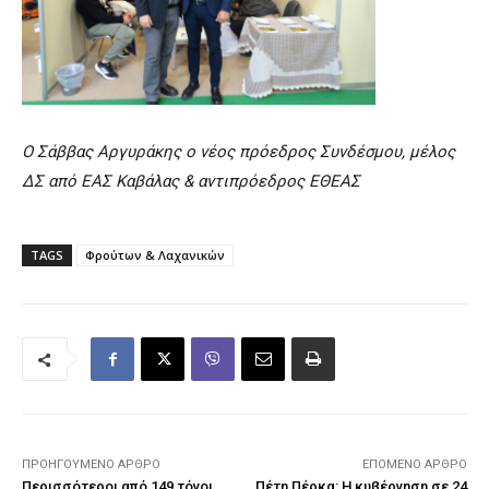
Ο Σάββας Αργυράκης
ο
νέος πρόεδρος Συνδέσμου, μέλος
ΔΣ από ΕΑΣ Καβάλας & αντιπρόεδρος ΕΘΕΑΣ
TAGS
Φρούτων & Λαχανικών
ΠΡΟΗΓΟΎΜΕΝΟ ΆΡΘΡΟ
ΕΠΌΜΕΝΟ ΆΡΘΡΟ
Περισσότεροι από 149 τόνοι
Πέτη Πέρκα: Η κυβέρνηση σε 24