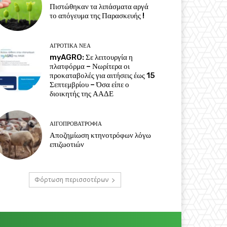
Πιστώθηκαν τα λιπάσματα αργά
το απόγευμα της Παρασκευής !
ΑΓΡΟΤΙΚΆ ΝΈΑ
myAGRO: Σε λειτουργία η
πλατφόρμα – Νωρίτερα οι
προκαταβολές για αιτήσεις έως 15
Σεπτεμβρίου – Όσα είπε ο
διοικητής της ΑΑΔΕ
ΑΙΓΟΠΡΟΒΑΤΡΟΦΊΑ
Αποζημίωση κτηνοτρόφων λόγω
επιζωοτιών
Φόρτωση περισσοτέρων