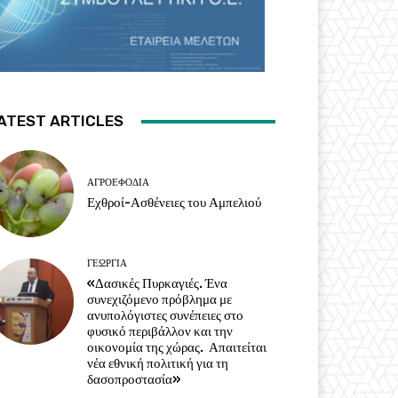
ATEST ARTICLES
ΑΓΡΟΕΦΌΔΙΑ
Εχθροί-Ασθένειες του Αμπελιού
ΓΕΩΡΓΊΑ
«Δασικές Πυρκαγιές. Ένα
συνεχιζόμενο πρόβλημα με
ανυπολόγιστες συνέπειες στο
φυσικό περιβάλλον και την
οικονομία της χώρας. Απαιτείται
νέα εθνική πολιτική για τη
δασοπροστασία»