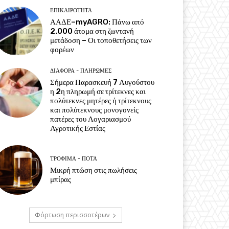
ΕΠΙΚΑΙΡΌΤΗΤΑ
ΑΑΔΕ–myAGRO: Πάνω από
2.000 άτομα στη ζωντανή
μετάδοση – Οι τοποθετήσεις των
φορέων
ΔΙΆΦΟΡΑ - ΠΛΗΡΩΜΈΣ
Σήμερα Παρασκευή 7 Αυγούστου
η 2η πληρωμή σε τρίτεκνες και
πολύτεκνες μητέρες ή τρίτεκνους
και πολύτεκνους μονογονείς
πατέρες του Λογαριασμού
Αγροτικής Εστίας
ΤΡΌΦΙΜΑ - ΠΟΤΆ
Μικρή πτώση στις πωλήσεις
μπίρας
Φόρτωση περισσοτέρων