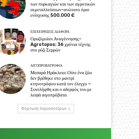
των πυρκαγιών και των αγροτικών
εκμεταλλεύσεων-ανώτατο όριο
ενίσχυσης 500.000 €
ΕΠΙΧΕΙΡΉΣΕΙΣ ΔΙΆΦΟΡΑ
Ορυζόμυλοι Αναγέννησης-
Agrotopos: 36 χρόνια τέχνης
στο ρύζι Σερρών
ΑΙΓΟΠΡΟΒΑΤΡΟΦΊΑ
Μεσαρά Ηράκλειο: Ούτε ένα ζώο
δεν βρέθηκε στο μαντρί
κτηνοτρόφου κατά τον έλεγχο –
Συνελήφθη και ο αδερφός του με
λειψά αιγοπρόβατα
Φόρτωση περισσοτέρων