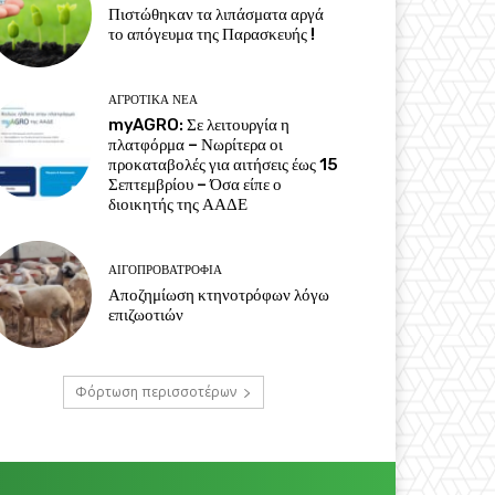
Πιστώθηκαν τα λιπάσματα αργά
το απόγευμα της Παρασκευής !
ΑΓΡΟΤΙΚΆ ΝΈΑ
myAGRO: Σε λειτουργία η
πλατφόρμα – Νωρίτερα οι
προκαταβολές για αιτήσεις έως 15
Σεπτεμβρίου – Όσα είπε ο
διοικητής της ΑΑΔΕ
ΑΙΓΟΠΡΟΒΑΤΡΟΦΊΑ
Αποζημίωση κτηνοτρόφων λόγω
επιζωοτιών
Φόρτωση περισσοτέρων