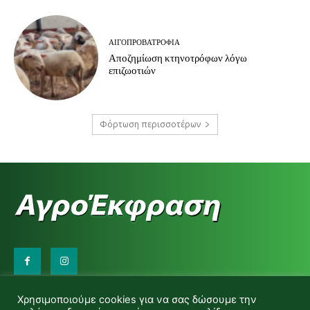
ΑΙΓΟΠΡΟΒΑΤΡΟΦΊΑ
Αποζημίωση κτηνοτρόφων λόγω
επιζωοτιών
Φόρτωση περισσοτέρων
Επικοινωνήστε μαζί μας:
Χρησιμοποιούμε cookies για να σας δώσουμε την
d.makas@yahoo.gr