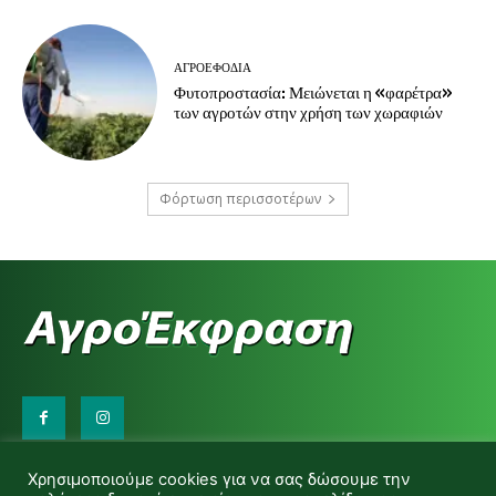
ΑΓΡΟΕΦΌΔΙΑ
Φυτοπροστασία: Μειώνεται η «φαρέτρα»
των αγροτών στην χρήση των χωραφιών
Φόρτωση περισσοτέρων
Επικοινωνήστε μαζί μας:
Χρησιμοποιούμε cookies για να σας δώσουμε την
d.makas@yahoo.gr