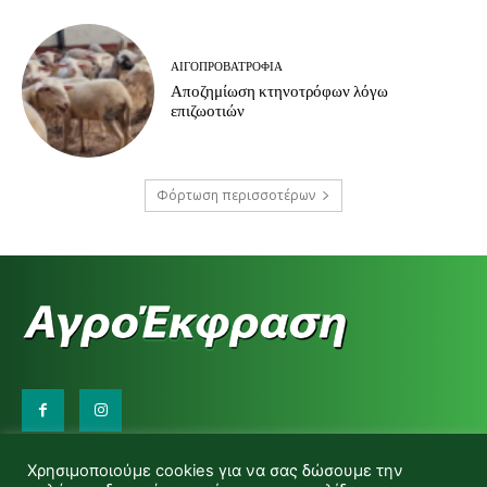
ΑΙΓΟΠΡΟΒΑΤΡΟΦΊΑ
Αποζημίωση κτηνοτρόφων λόγω
επιζωοτιών
Φόρτωση περισσοτέρων
Επικοινωνήστε μαζί μας:
Χρησιμοποιούμε cookies για να σας δώσουμε την
d.makas@yahoo.gr