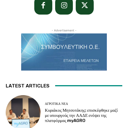
- Advertisement -
LATEST ARTICLES
ΑΓΡΟΤΙΚΆ ΝΈΑ
Κυριάκος Μητσοτάκης: επισκέφθηκε μαζί
με υπουργούς την ΑΑΔΕ ενόψει της
πλατφόρμας myAGRO