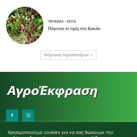
ΤΡΌΦΙΜΑ - ΠΟΤΆ
Πέφτουν οι τιμές στο Κακάο
Φόρτωση περισσοτέρων
Επικοινωνήστε μαζί μας:
Χρησιμοποιούμε cookies για να σας δώσουμε την
d.makas@yahoo.gr