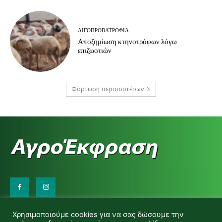
ΑΙΓΟΠΡΟΒΑΤΡΟΦΊΑ
Αποζημίωση κτηνοτρόφων λόγω
επιζωοτιών
Φόρτωση περισσοτέρων
Επικοινωνήστε μαζί μας:
Χρησιμοποιούμε cookies για να σας δώσουμε την
d.makas@yahoo.gr