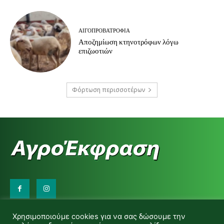
ΑΙΓΟΠΡΟΒΑΤΡΟΦΊΑ
Αποζημίωση κτηνοτρόφων λόγω
επιζωοτιών
Φόρτωση περισσοτέρων
Επικοινωνήστε μαζί μας:
Χρησιμοποιούμε cookies για να σας δώσουμε την
d.makas@yahoo.gr