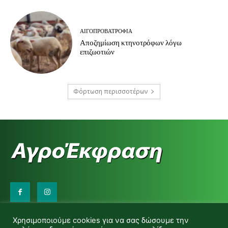
ΑΙΓΟΠΡΟΒΑΤΡΟΦΊΑ
Αποζημίωση κτηνοτρόφων λόγω
επιζωοτιών
Φόρτωση περισσοτέρων
Επικοινωνήστε μαζί μας:
Χρησιμοποιούμε cookies για να σας δώσουμε την
d.makas@yahoo.gr