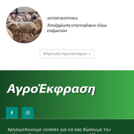
ΑΙΓΟΠΡΟΒΑΤΡΟΦΊΑ
Αποζημίωση κτηνοτρόφων λόγω
επιζωοτιών
Φόρτωση περισσοτέρων
Επικοινωνήστε μαζί μας:
Χρησιμοποιούμε cookies για να σας δώσουμε την
d.makas@yahoo.gr