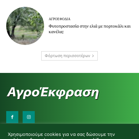
ΑΓΡΟΕΦΌΔΙΑ
Φυτοπροστασία στην ελιά με πορτοκάλι και
κανέλα;
Φόρτωση περισσοτέρων
Επικοινωνήστε μαζί μας:
Χρησιμοποιούμε cookies για να σας δώσουμε την
d.makas@yahoo.gr