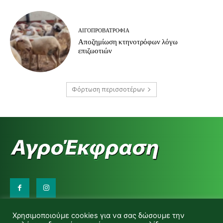
ΑΙΓΟΠΡΟΒΑΤΡΟΦΊΑ
Αποζημίωση κτηνοτρόφων λόγω
επιζωοτιών
Φόρτωση περισσοτέρων
Επικοινωνήστε μαζί μας:
Χρησιμοποιούμε cookies για να σας δώσουμε την
d.makas@yahoo.gr