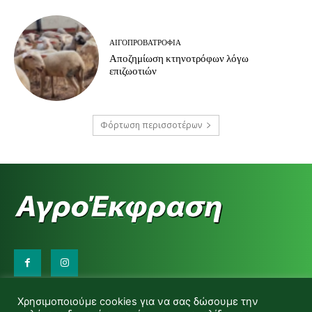
ΑΙΓΟΠΡΟΒΑΤΡΟΦΊΑ
Αποζημίωση κτηνοτρόφων λόγω
επιζωοτιών
Φόρτωση περισσοτέρων
Επικοινωνήστε μαζί μας:
Χρησιμοποιούμε cookies για να σας δώσουμε την
d.makas@yahoo.gr