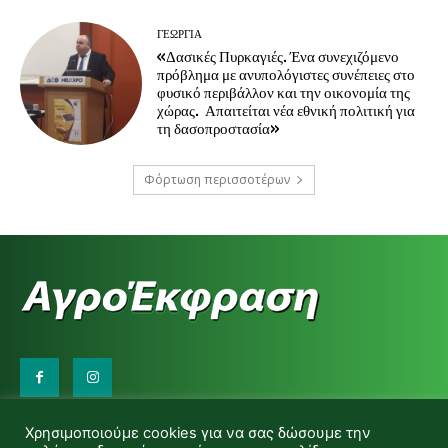
ΓΕΩΡΓΊΑ
«Δασικές Πυρκαγιές. Ένα συνεχιζόμενο
πρόβλημα με ανυπολόγιστες συνέπειες στο
φυσικό περιβάλλον και την οικονομία της
χώρας. Απαιτείται νέα εθνική πολιτική για
τη δασοπροστασία»
Φόρτωση περισσοτέρων
Επικοινωνήστε μαζί μας:
Χρησιμοποιούμε cookies για να σας δώσουμε την
d.makas@yahoo.gr