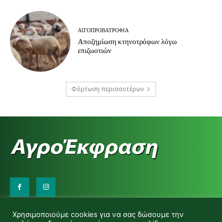
ΑΙΓΟΠΡΟΒΑΤΡΟΦΊΑ
Αποζημίωση κτηνοτρόφων λόγω
επιζωοτιών
Φόρτωση περισσοτέρων
Επικοινωνήστε μαζί μας:
Χρησιμοποιούμε cookies για να σας δώσουμε την
d.makas@yahoo.gr