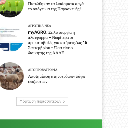
Πιστώθηκαν τα λιπάσματα αργά
το απόγευμα της Παρασκευής !
ΑΓΡΟΤΙΚΆ ΝΈΑ
myAGRO: Σε λειτουργία η
πλατφόρμα – Νωρίτερα οι
προκαταβολές για αιτήσεις έως 15
Σεπτεμβρίου – Όσα είπε ο
διοικητής της ΑΑΔΕ
ΑΙΓΟΠΡΟΒΑΤΡΟΦΊΑ
Αποζημίωση κτηνοτρόφων λόγω
επιζωοτιών
Φόρτωση περισσοτέρων