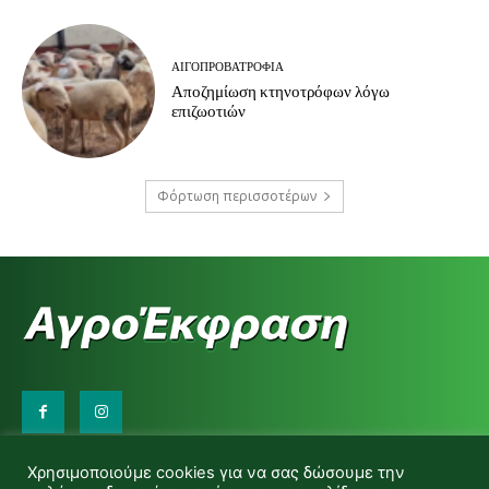
ΑΙΓΟΠΡΟΒΑΤΡΟΦΊΑ
Αποζημίωση κτηνοτρόφων λόγω
επιζωοτιών
Φόρτωση περισσοτέρων
Επικοινωνήστε μαζί μας:
Χρησιμοποιούμε cookies για να σας δώσουμε την
d.makas@yahoo.gr