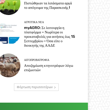
Πιστώθηκαν τα λιπάσματα αργά
το απόγευμα της Παρασκευής !
ΑΓΡΟΤΙΚΆ ΝΈΑ
myAGRO: Σε λειτουργία η
πλατφόρμα – Νωρίτερα οι
προκαταβολές για αιτήσεις έως 15
Σεπτεμβρίου – Όσα είπε ο
διοικητής της ΑΑΔΕ
ΑΙΓΟΠΡΟΒΑΤΡΟΦΊΑ
Αποζημίωση κτηνοτρόφων λόγω
επιζωοτιών
Φόρτωση περισσοτέρων