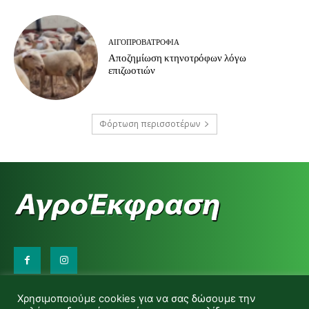
ΑΙΓΟΠΡΟΒΑΤΡΟΦΊΑ
Αποζημίωση κτηνοτρόφων λόγω
επιζωοτιών
Φόρτωση περισσοτέρων
Επικοινωνήστε μαζί μας:
Χρησιμοποιούμε cookies για να σας δώσουμε την
d.makas@yahoo.gr