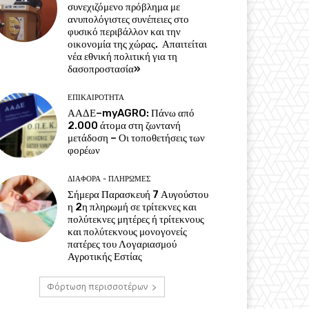
συνεχιζόμενο πρόβλημα με
ανυπολόγιστες συνέπειες στο
φυσικό περιβάλλον και την
οικονομία της χώρας. Απαιτείται
νέα εθνική πολιτική για τη
δασοπροστασία»
ΕΠΙΚΑΙΡΌΤΗΤΑ
ΑΑΔΕ–myAGRO: Πάνω από
2.000 άτομα στη ζωντανή
μετάδοση – Οι τοποθετήσεις των
φορέων
ΔΙΆΦΟΡΑ - ΠΛΗΡΩΜΈΣ
Σήμερα Παρασκευή 7 Αυγούστου
η 2η πληρωμή σε τρίτεκνες και
πολύτεκνες μητέρες ή τρίτεκνους
και πολύτεκνους μονογονείς
πατέρες του Λογαριασμού
Αγροτικής Εστίας
Φόρτωση περισσοτέρων