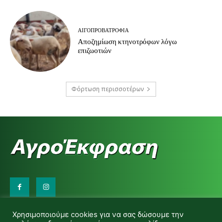
ΑΙΓΟΠΡΟΒΑΤΡΟΦΊΑ
Αποζημίωση κτηνοτρόφων λόγω
επιζωοτιών
Φόρτωση περισσοτέρων
Επικοινωνήστε μαζί μας:
Χρησιμοποιούμε cookies για να σας δώσουμε την
d.makas@yahoo.gr