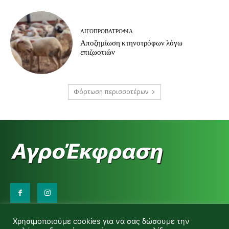
ΑΙΓΟΠΡΟΒΑΤΡΟΦΊΑ
Αποζημίωση κτηνοτρόφων λόγω
επιζωοτιών
Φόρτωση περισσοτέρων
Επικοινωνήστε μαζί μας:
Χρησιμοποιούμε cookies για να σας δώσουμε την
d.makas@yahoo.gr