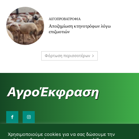
ΑΙΓΟΠΡΟΒΑΤΡΟΦΊΑ
Αποζημίωση κτηνοτρόφων λόγω
επιζωοτιών
Φόρτωση περισσοτέρων
Επικοινωνήστε μαζί μας:
Χρησιμοποιούμε cookies για να σας δώσουμε την
d.makas@yahoo.gr