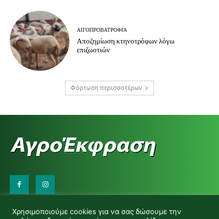
ΑΙΓΟΠΡΟΒΑΤΡΟΦΊΑ
Αποζημίωση κτηνοτρόφων λόγω
επιζωοτιών
Φόρτωση περισσοτέρων
Επικοινωνήστε μαζί μας:
Χρησιμοποιούμε cookies για να σας δώσουμε την
d.makas@yahoo.gr