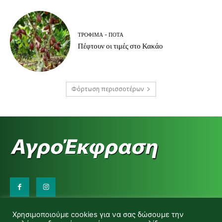
ΤΡΌΦΙΜΑ - ΠΟΤΆ
Πέφτουν οι τιμές στο Κακάο
Φόρτωση περισσοτέρων
Επικοινωνήστε μαζί μας:
Χρησιμοποιούμε cookies για να σας δώσουμε την
d.makas@yahoo.gr