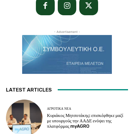
- Advertisement -
LATEST ARTICLES
ΑΓΡΟΤΙΚΆ ΝΈΑ
Κυριάκος Μητσοτάκης: επισκέφθηκε μαζί
με υπουργούς την ΑΑΔΕ ενόψει της
πλατφόρμας myAGRO