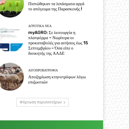
Πιστώθηκαν τα λιπάσματα αργά
το απόγευμα της Παρασκευής !
ΑΓΡΟΤΙΚΆ ΝΈΑ
myAGRO: Σε λειτουργία η
πλατφόρμα – Νωρίτερα οι
προκαταβολές για αιτήσεις έως 15
Σεπτεμβρίου – Όσα είπε ο
διοικητής της ΑΑΔΕ
ΑΙΓΟΠΡΟΒΑΤΡΟΦΊΑ
Αποζημίωση κτηνοτρόφων λόγω
επιζωοτιών
Φόρτωση περισσοτέρων