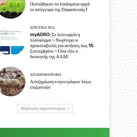
Πιστώθηκαν τα λιπάσματα αργά
το απόγευμα της Παρασκευής !
ΑΓΡΟΤΙΚΆ ΝΈΑ
myAGRO: Σε λειτουργία η
πλατφόρμα – Νωρίτερα οι
προκαταβολές για αιτήσεις έως 15
Σεπτεμβρίου – Όσα είπε ο
διοικητής της ΑΑΔΕ
ΑΙΓΟΠΡΟΒΑΤΡΟΦΊΑ
Αποζημίωση κτηνοτρόφων λόγω
επιζωοτιών
Φόρτωση περισσοτέρων