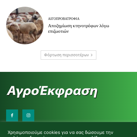
ΑΙΓΟΠΡΟΒΑΤΡΟΦΊΑ
Αποζημίωση κτηνοτρόφων λόγω
επιζωοτιών
Φόρτωση περισσοτέρων
Επικοινωνήστε μαζί μας:
Χρησιμοποιούμε cookies για να σας δώσουμε την
d.makas@yahoo.gr