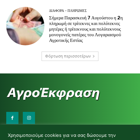
ΔΙΆΦΟΡΑ - ΠΛΗΡΩΜΈΣ
Σήμερα Παρασκευή 7 Αυγούστου η 2η
πληρωμή σε τρίτεκνες και πολύτεκνες
μητέρες ή τρίτεκνους και πολύτεκνους
μονογονείς πατέρες του Λογαριασμού
Αγροτικής Εστίας
Φόρτωση περισσοτέρων
Επικοινωνήστε μαζί μας:
Χρησιμοποιούμε cookies για να σας δώσουμε την
d.makas@yahoo.gr