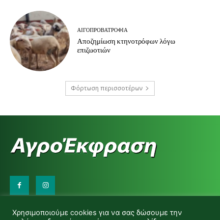
ΑΙΓΟΠΡΟΒΑΤΡΟΦΊΑ
Αποζημίωση κτηνοτρόφων λόγω
επιζωοτιών
Φόρτωση περισσοτέρων
Επικοινωνήστε μαζί μας:
Χρησιμοποιούμε cookies για να σας δώσουμε την
d.makas@yahoo.gr