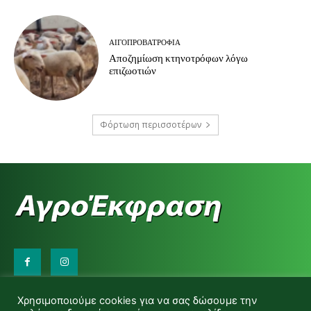
ΑΙΓΟΠΡΟΒΑΤΡΟΦΊΑ
Αποζημίωση κτηνοτρόφων λόγω
επιζωοτιών
Φόρτωση περισσοτέρων
Επικοινωνήστε μαζί μας:
Χρησιμοποιούμε cookies για να σας δώσουμε την
d.makas@yahoo.gr