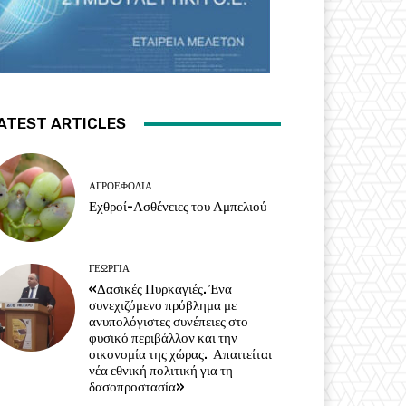
ATEST ARTICLES
ΑΓΡΟΕΦΌΔΙΑ
Εχθροί-Ασθένειες του Αμπελιού
ΓΕΩΡΓΊΑ
«Δασικές Πυρκαγιές. Ένα
συνεχιζόμενο πρόβλημα με
ανυπολόγιστες συνέπειες στο
φυσικό περιβάλλον και την
οικονομία της χώρας. Απαιτείται
νέα εθνική πολιτική για τη
δασοπροστασία»