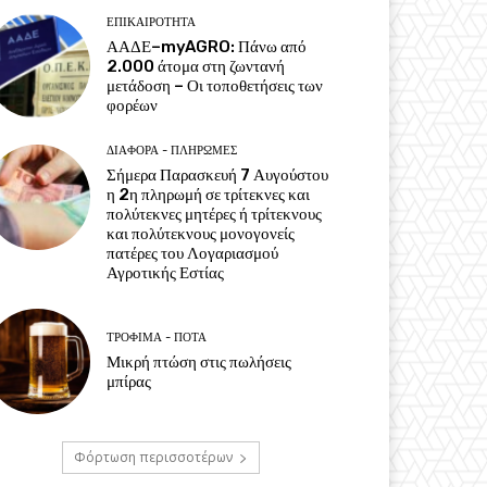
ΕΠΙΚΑΙΡΌΤΗΤΑ
ΑΑΔΕ–myAGRO: Πάνω από
2.000 άτομα στη ζωντανή
μετάδοση – Οι τοποθετήσεις των
φορέων
ΔΙΆΦΟΡΑ - ΠΛΗΡΩΜΈΣ
Σήμερα Παρασκευή 7 Αυγούστου
η 2η πληρωμή σε τρίτεκνες και
πολύτεκνες μητέρες ή τρίτεκνους
και πολύτεκνους μονογονείς
πατέρες του Λογαριασμού
Αγροτικής Εστίας
ΤΡΌΦΙΜΑ - ΠΟΤΆ
Μικρή πτώση στις πωλήσεις
μπίρας
Φόρτωση περισσοτέρων