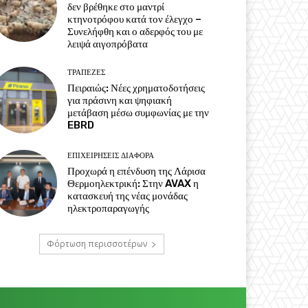
δεν βρέθηκε στο μαντρί
κτηνοτρόφου κατά τον έλεγχο –
Συνελήφθη και ο αδερφός του με
λειψά αιγοπρόβατα
ΤΡΆΠΕΖΕΣ
Πειραιώς: Νέες χρηματοδοτήσεις
για πράσινη και ψηφιακή
μετάβαση μέσω συμφωνίας με την
EBRD
ΕΠΙΧΕΙΡΉΣΕΙΣ ΔΙΆΦΟΡΑ
Προχωρά η επένδυση της Λάρισα
Θερμοηλεκτρική: Στην AVAX η
κατασκευή της νέας μονάδας
ηλεκτροπαραγωγής
Φόρτωση περισσοτέρων