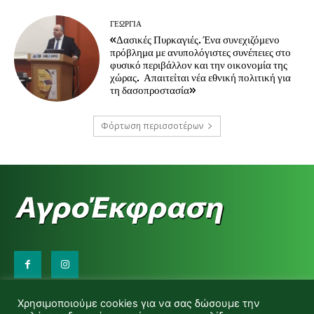
ΓΕΩΡΓΊΑ
«Δασικές Πυρκαγιές. Ένα συνεχιζόμενο
πρόβλημα με ανυπολόγιστες συνέπειες στο
φυσικό περιβάλλον και την οικονομία της
χώρας. Απαιτείται νέα εθνική πολιτική για
τη δασοπροστασία»
Φόρτωση περισσοτέρων
Επικοινωνήστε μαζί μας:
Χρησιμοποιούμε cookies για να σας δώσουμε την
d.makas@yahoo.gr