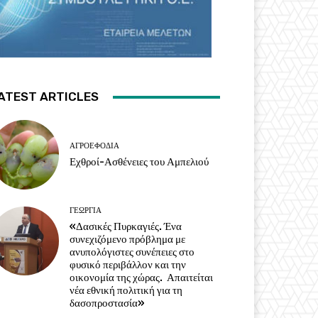
ATEST ARTICLES
ΑΓΡΟΕΦΌΔΙΑ
Εχθροί-Ασθένειες του Αμπελιού
ΓΕΩΡΓΊΑ
«Δασικές Πυρκαγιές. Ένα
συνεχιζόμενο πρόβλημα με
ανυπολόγιστες συνέπειες στο
φυσικό περιβάλλον και την
οικονομία της χώρας. Απαιτείται
νέα εθνική πολιτική για τη
δασοπροστασία»