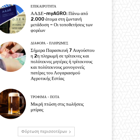
ΕΠΙΚΑΙΡΌΤΗΤΑ
ΑΑΔΕ–myAGRO: Πάνω από
2.000 άτομα στη ζωντανή
μετάδοση – Οι τοποθετήσεις των
φορέων
ΔΙΆΦΟΡΑ - ΠΛΗΡΩΜΈΣ
Σήμερα Παρασκευή 7 Αυγούστου
η 2η πληρωμή σε τρίτεκνες και
πολύτεκνες μητέρες ή τρίτεκνους
και πολύτεκνους μονογονείς
πατέρες του Λογαριασμού
Αγροτικής Εστίας
ΤΡΌΦΙΜΑ - ΠΟΤΆ
Μικρή πτώση στις πωλήσεις
μπίρας
Φόρτωση περισσοτέρων