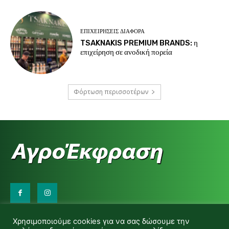
ΕΠΙΧΕΙΡΉΣΕΙΣ ΔΙΆΦΟΡΑ
TSAKNAKIS PREMIUM BRANDS: η
επιχείρηση σε ανοδική πορεία
Φόρτωση περισσοτέρων
Επικοινωνήστε μαζί μας:
Χρησιμοποιούμε cookies για να σας δώσουμε την
d.makas@yahoo.gr