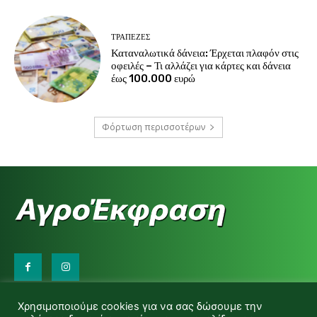
ΤΡΆΠΕΖΕΣ
Καταναλωτικά δάνεια: Έρχεται πλαφόν στις
οφειλές – Τι αλλάζει για κάρτες και δάνεια
έως 100.000 ευρώ
Φόρτωση περισσοτέρων
Επικοινωνήστε μαζί μας:
Χρησιμοποιούμε cookies για να σας δώσουμε την
d.makas@yahoo.gr