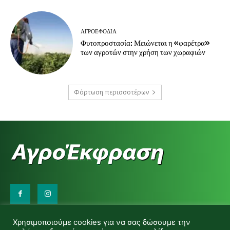
ΑΓΡΟΕΦΌΔΙΑ
Φυτοπροστασία: Μειώνεται η «φαρέτρα»
των αγροτών στην χρήση των χωραφιών
Φόρτωση περισσοτέρων
Επικοινωνήστε μαζί μας:
Χρησιμοποιούμε cookies για να σας δώσουμε την
d.makas@yahoo.gr