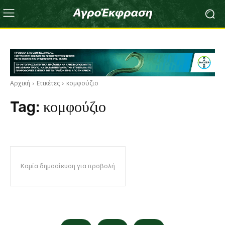
Αρχική
Ετικέτες
κομφούζιο
Tag:
κομφούζιο
Καμία δημοσίευση για προβολή