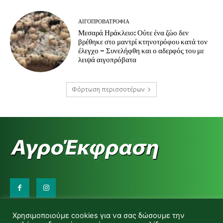
ΑΙΓΟΠΡΟΒΑΤΡΟΦΊΑ
Μεσαρά Ηράκλειο: Ούτε ένα ζώο δεν
βρέθηκε στο μαντρί κτηνοτρόφου κατά τον
έλεγχο – Συνελήφθη και ο αδερφός του με
λειψά αιγοπρόβατα
Φόρτωση περισσοτέρων
Επικοινωνήστε μαζί μας:
Χρησιμοποιούμε cookies για να σας δώσουμε την
d.makas@yahoo.gr