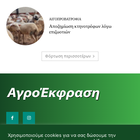
ΑΙΓΟΠΡΟΒΑΤΡΟΦΊΑ
Αποζημίωση κτηνοτρόφων λόγω
επιζωοτιών
Φόρτωση περισσοτέρων
Επικοινωνήστε μαζί μας:
Χρησιμοποιούμε cookies για να σας δώσουμε την
d.makas@yahoo.gr