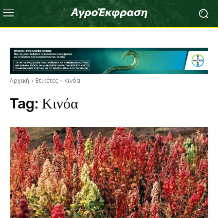
Αρχική
Ετικέτες
Κινόα
Tag:
Κινόα