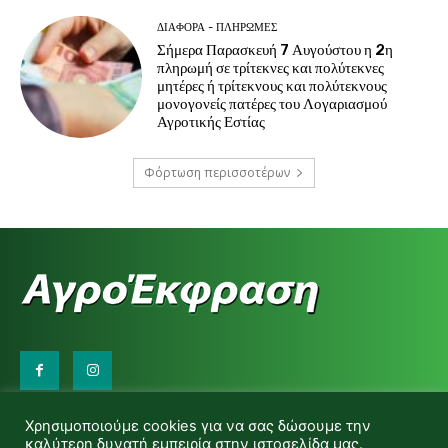
ΔΙΆΦΟΡΑ - ΠΛΗΡΩΜΈΣ
Σήμερα Παρασκευή 7 Αυγούστου η 2η
πληρωμή σε τρίτεκνες και πολύτεκνες
μητέρες ή τρίτεκνους και πολύτεκνους
μονογονείς πατέρες του Λογαριασμού
Αγροτικής Εστίας
Φόρτωση περισσοτέρων
Επικοινωνήστε μαζί μας:
Χρησιμοποιούμε cookies για να σας δώσουμε την
d.makas@yahoo.gr
καλύτερη δυνατή εμπειρία στην ιστοσελίδα μας.
info@agrofitro.gr