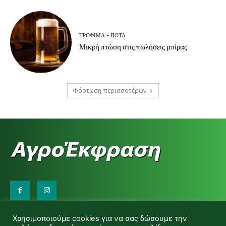
ΤΡΌΦΙΜΑ - ΠΟΤΆ
Μικρή πτώση στις πωλήσεις μπίρας
Φόρτωση περισσοτέρων
Επικοινωνήστε μαζί μας:
Χρησιμοποιούμε cookies για να σας δώσουμε την
d.makas@yahoo.gr